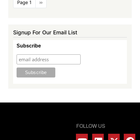
Pagination
Page 1
Next
››
page
Signup For Our Email List
Subscribe
FOLLOW US