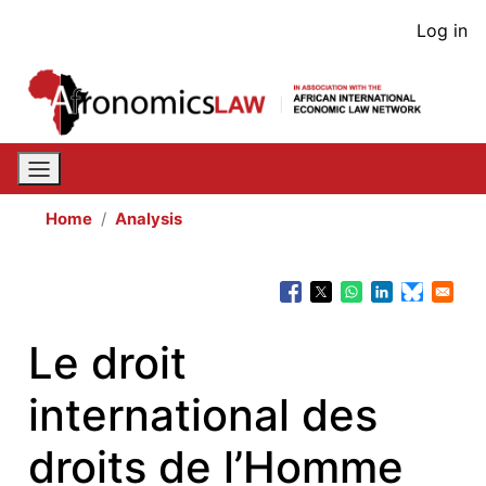
Skip
User
Log in
to
acco
main
content
men
Home
Analysis
Le droit
international des
droits de l’Homme