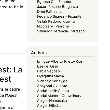
2 in the
Eghosa Osa Ekhator
cted to be in
Jason Rosario Braganza
Dilini Pathirana
Federico Suarez - Ricaurte
Vellah Kedogo Kigwiru
Nicolás M. Perrone
Salvador Herencia-Carrasco
Authors
Enrique Alberto Prieto-Rios
Ezekiel Osei
st: La
Fabia Veçoso
Nyaguthii Maina
est
Vianney Sebayiga
Abayomi Okubote
ns le cadre
Abdul Hasib Suenu
de l’Ouest
Abdul Muheet Chowdhary
Abigail Namasaka
ges
Abigail Nthuba
jours à