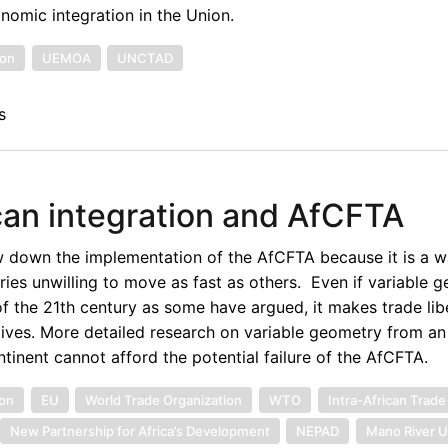
nomic integration in the Union.
ion
UEMOA
UNCTAD
s
can integration and AfCFTA
low down the implementation of the AfCFTA because it is a w
s unwilling to move as fast as others. Even if variable g
 the 21th century as some have argued, it makes trade libe
ives. More detailed research on variable geometry from an
inent cannot afford the potential failure of the AfCFTA.
on
EU
World Trade Organization
WTO
Intra-African Trade
New Partnership for Africa’s Development
NEPAD
Mano River U