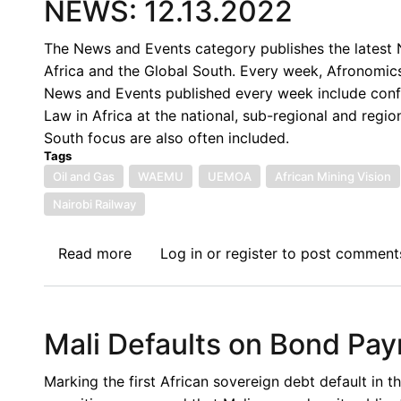
NEWS: 12.13.2022
The News and Events category publishes the latest N
Africa and the Global South. Every week, Afronomics
News and Events published every week include confe
Law in Africa at the national, sub-regional and regio
South focus are also often included.
Tags
Oil and Gas
WAEMU
UEMOA
African Mining Vision
Nairobi Railway
Read more
about
Log in
or
register
to post comment
NEWS:
12.13.2022
Mali Defaults on Bond Pa
Marking the first African sovereign debt default in