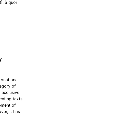
]; à quoi
y
ernational
tegory of
t exclusive
nting texts,
ement of
ver, it has