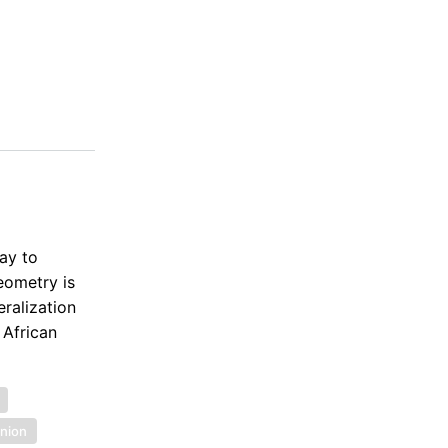
ay to
eometry is
ralization
 African
nion