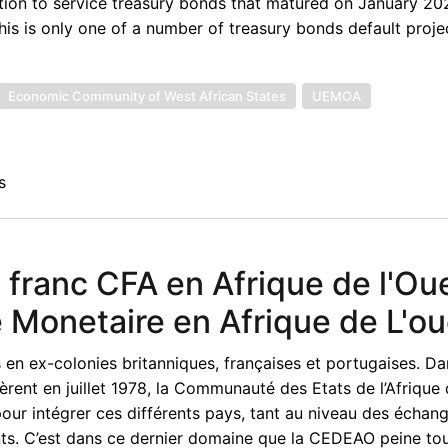
ation to service treasury bonds that matured on January 202
 This is only one of a number of treasury bonds default proje
Economic Community of West African States
UEMOA
s
 franc CFA en Afrique de l'Oue
e Monetaire en Afrique de L'ou
 en ex-colonies britanniques, françaises et portugaises. Da
rent en juillet 1978, la Communauté des Etats de l’Afrique 
our intégrer ces différents pays, tant au niveau des échan
s. C’est dans ce dernier domaine que la CEDEAO peine tou