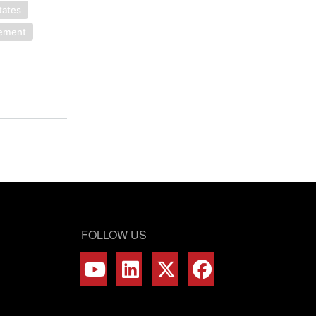
tates
eement
FOLLOW US