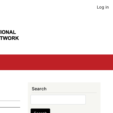
User
Log in
acco
men
Search
Search