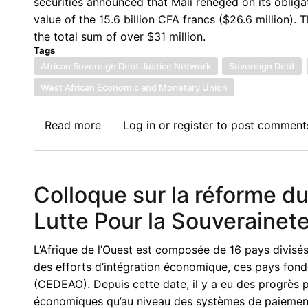
securities announced that Mali reneged on its oblig
value of the 15.6 billion CFA francs ($26.6 million).
the total sum of over $31 million.
Tags
African Sovereign Debt Justice Network
Sovereign Debt
West African Economic and Monetary Union
Read more
about
Log in
or
register
to post comment
Mali
Defaults
on
Colloque sur la réforme du
Bond
Payments
Lutte Pour la Souverainet
amid
Regional
L’Afrique de l’Ouest est composée de 16 pays divisés
Sanctions
des efforts d’intégration économique, ces pays fondè
(CEDEAO). Depuis cette date, il y a eu des progrès p
économiques qu’au niveau des systèmes de paiement