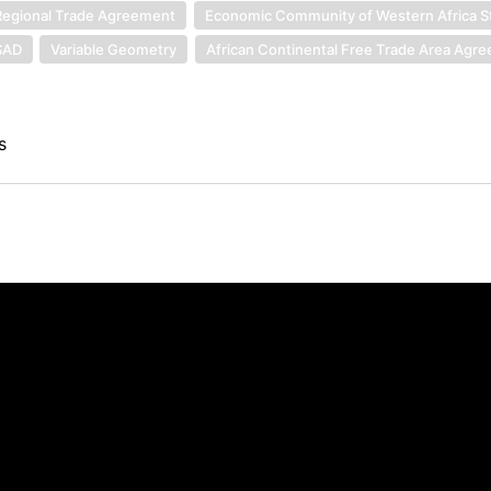
egional Trade Agreement
Economic Community of Western Africa S
SAD
Variable Geometry
African Continental Free Trade Area Agr
s