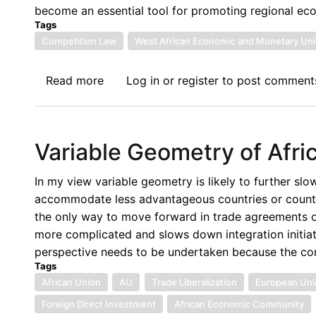
change
become an essential tool for promoting regional eco
pour
Tags
que
Competition Law
West African Economic and Monetary Un
rien
de
Read more
about
Log in
or
register
to post comment
change:
The
lecture
Experience
juridique
of
Variable Geometry of Afri
des
West
réformes
African
In my view variable geometry is likely to further s
en
Economic
accommodate less advantageous countries or countrie
cours
and
the only way to move forward in trade agreements of
en
Monetary
more complicated and slows down integration initiat
Afrique
Union
perspective needs to be undertaken because the cont
de
(WAEMU)
Tags
l’Ouest
in
African Union
AU
Trade Liberalization
European Uni
sur
the
Foreign Direct Investment
African Economic Community
le
Field