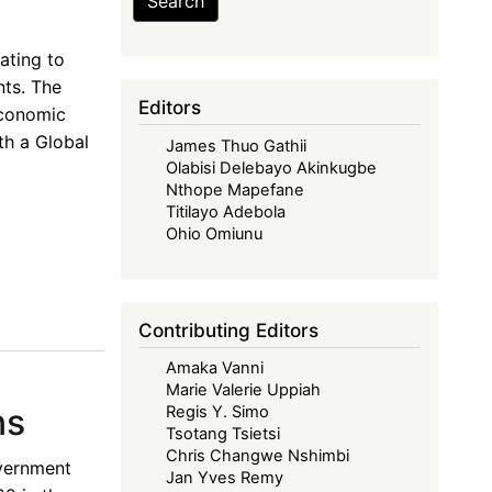
Search
ating to
nts. The
Editors
Economic
th a Global
James Thuo Gathii
Olabisi Delebayo Akinkugbe
Nthope Mapefane
Titilayo Adebola
Ohio Omiunu
Contributing Editors
Amaka Vanni
Marie Valerie Uppiah
ns
Regis Y. Simo
Tsotang Tsietsi
Chris Changwe Nshimbi
overnment
Jan Yves Remy