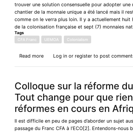
trouver une solution consensuelle pour adopter une
chantier de la monnaie unique a été lancé mais il res
comme on le verra plus loin. Il y a actuellement hui
de la colonisation française et sept (7) monnaies nat
Tags
CFA Franc
UEMOA
Colonialism
Read more
about
Log in
or
register
to post comment
Colloque
sur
la
Colloque sur la réforme du
réforme
du
Tout change pour que rien
franc
réformes en cours en Afriq
CFA
en
Il est difficile en peu de pages d’aborder un sujet 
Afrique
passage du Franc CFA à l’ECO[2]. Entendons-nous b
de