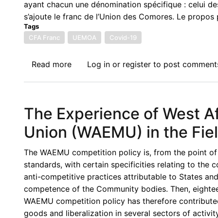
ayant chacun une dénomination spécifique : celui des p
l'Ouest:
s’ajoute le franc de l’Union des Comores. Le propos p
La
Tags
Lutte
CFA Franc
UEMOA
Covid-19
Pour
la
Read more
about
Log in
or
register
to post comment
Souverainete
Colloque
Monetaire
sur
en
la
Afrique
The Experience of West A
réforme
de
du
Union (WAEMU) in the Fiel
L'ouest
franc
CFA
The WAEMU competition policy is, from the point of v
en
standards, with certain specificities relating to the 
Afrique
anti-competitive practices attributable to States and
de
competence of the Community bodies. Then, eighteen
l'Ouest:
WAEMU competition policy has therefore contributed
Tout
goods and liberalization in several sectors of activi