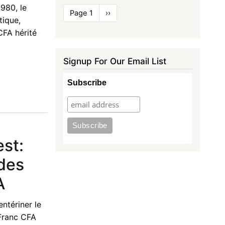
980, le
Pagination
Page 1
Next
››
tique,
page
CFA hérité
Signup For Our Email List
Subscribe
est:
 des
A
ntériner le
Franc CFA